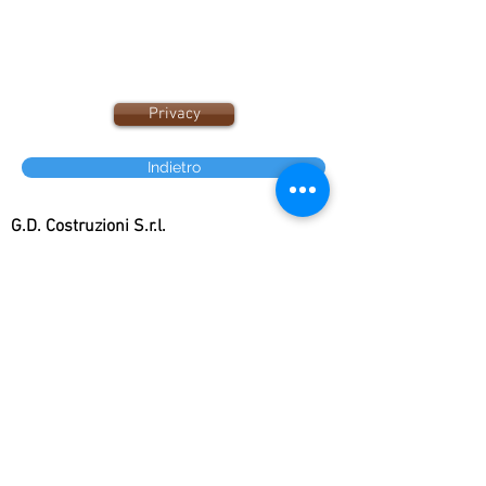
Privacy
Indietro
G.D. Costruzioni S.r.l.
Uffici, esposizione e vendita: Via Serra
Perdosa n° 38
09045 Quartu Sant'Elena, Cagliari,
Sardegna.
Tel
+39 070825278
WhatsApp
+39
3520057032
P. iva
03751690920
Mail:
info@denottipiscine.com
Pec:
denottipiscine@pec.it