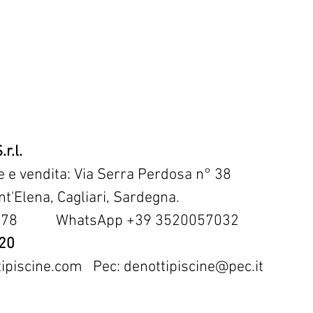
r.l.
ne e vendita: Via Serra Perdosa n° 38
t'Elena, Cagliari, Sardegna.
5278 WhatsApp +39 3520057032
920
ipiscine.com
Pec:
denottipiscine@pec.it