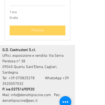
1 ora
Gratis
Gratis
Prenota
G.D. Costruzioni S.r.l.
Uffici, esposizione e vendita: Via Serra
Perdosa n° 38
09045 Quartu Sant'Elena, Cagliari,
Sardegna.
Tel
+39 070825278
WhatsApp
+39
3520057032
P. iva
03751690920
Mail:
info@denottipiscine.com
Pec:
denottipiscine@pec.it