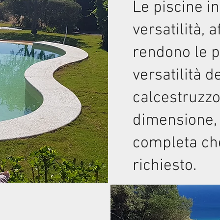
Le piscine i
versatilità, 
rendono le pi
versatilità d
calcestruzzo
dimensione,
completa che
richiesto.