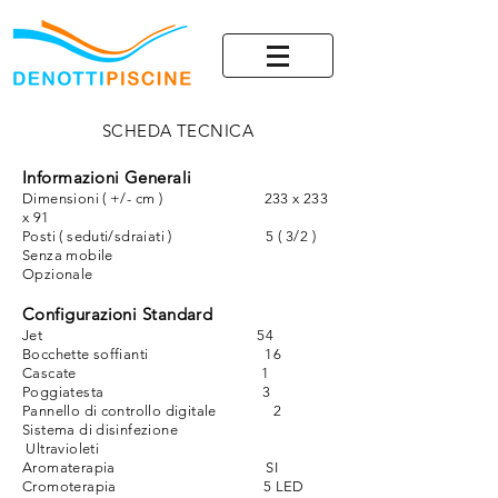
SCHEDA TECNICA
Informazioni Generali
Dimensioni ( +/- cm ) 233 x 233
x 91
Posti ( seduti/sdraiati ) 5 ( 3/2 )
Senza mobile
Opzionale
Configurazioni Standard
Jet 54
Bocchette soffianti 16
Cascate 1
Poggiatesta 3
Pannello di controllo digitale 2
Sistema di disinfezione
Ultravioleti
Aromaterapia SI
Cromoterapia 5 LED