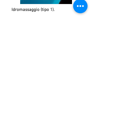
Idromassaggio (tipo 1).
Composto da:
4 bocchette idrojet posizionate
all'interno della piscina nella panca
e collegate tramite bypass alla
pompa del motore di filtrazione.
Pacchetto Collegamenti
Posizionamento degli accessori, tipo:
Skimmer, bocchette, faro.
Collegamento di tutte le tubazioni dai
motori agli accessori della piscina (
skimmer, mandata, aspira-fanghi e