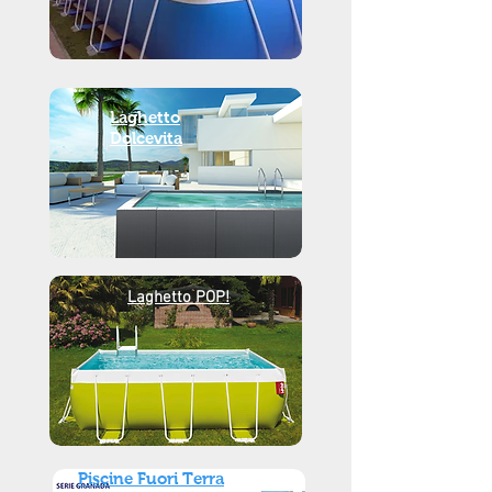
Laghetto
Dolcevita
Laghetto
POP!
Piscine Fuori Terra