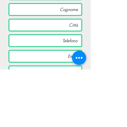
*
Tipologia
Interrata
Fuoriterra
Non so, vorrei consigli
*
Come vorresti la piscina
Skimmer
Sfioro
Tracimazione su un lato ( infinity)