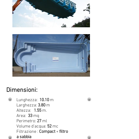
Dimensioni:
Lunghezza:
10.10
m
Larghezza:
3.80
m
Altezza:
1.55
m.
Area:
33
mq
Perimetro:
27
ml
Volume d'acqua:
52
mc
Filtrazione :
Compact
+
filtro
a sabbia