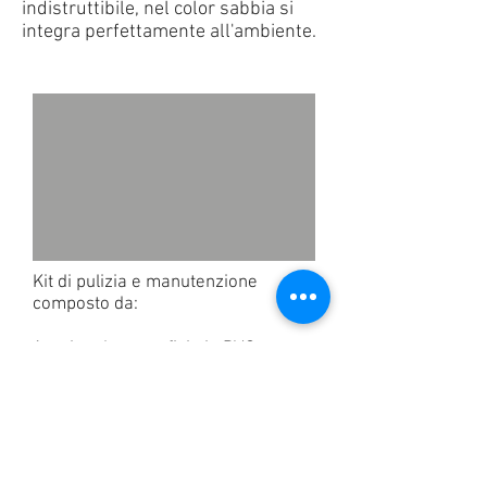
indistruttibile, nel color sabbia si
integra perfettamente all'ambiente.
Kit di pulizia e manutenzione
composto da:
1 retino da superficie in PVC
1 spazzola da parete 45 cm in PVC
1 aspirafondo zavorrato triangolare
1 tubo galleggiante 12 m, Ø 38
1 manico telescopico da 2,40 a
4,80m
1 termometro bianco galleggiante