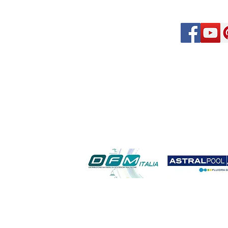
utomazione piscina;autorizzazione piscina campagna;come pulire la piscina; controllo remoto piscina ;costo
zione piscine sardegna; denotti piscine; detrazioni irpef lavori piscina; domotica in piscina; filtrazione in pi
no; piscina fuoriterra in legno lamellare; piscina fuoriterra sardegna; piscina in calcestruzzo piscina in campa
 sardegna; piscine vetroresina a roma; piscine vetroresina sardegna ;pompa hayward per piscina; pompe di calore 