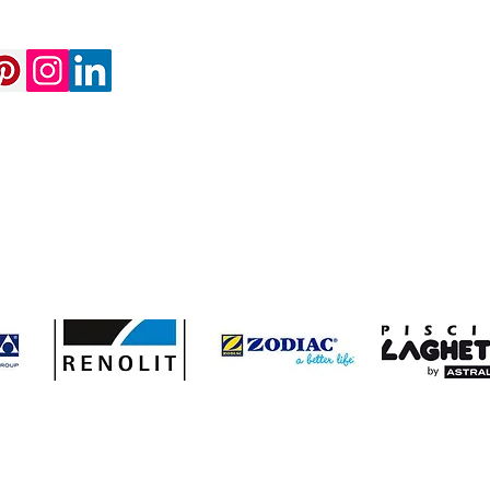
 piscina in legno lamellare; costo riparazione piatrelle piscina; costruire la piscina in campagna;costruzi
scina;i benefici dell'acqua calda in piscina; illuminazione in piscina manutenzione della piscina manutenzione p
gna; piscina in pannelli di cemento; piscina in vetroresina a sassari; piscina vetroresina a olbia; piscine; pis
piscina; pregi piscina in vetroresina; prezzo piscina fuoriterra ; prezzo piscina in legno fuoriterra; prezzo pi