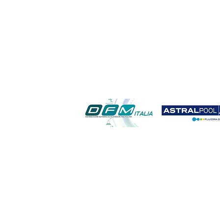
utomazione piscina;autorizzazione piscina campagna;come pulire la piscina; controllo remoto piscina ;costo
zione piscine sardegna; denotti piscine; detrazioni irpef lavori piscina; domotica in piscina; filtrazione in pi
no; piscina fuoriterra in legno lamellare; piscina fuoriterra sardegna; piscina in calcestruzzo piscina in campa
 sardegna; piscine vetroresina a roma; piscine vetroresina sardegna ;pompa hayward per piscina; pompe di calore 
ina; rc 500 ;realizzazione piscina in campagna ; realizzazione piscine in cemento ; realizzazione piscine inter
 sardegna ; sentenza tar sardegna n. 226 del 18 marzo 2014 ; sentenza tar sardegna n. 227 del 18 marzo 2014 ;
ware piscina ; tasse e piscina; tasse sulla casa e piscina ; teli in pvc per piscina ; teli per piscine ; temper