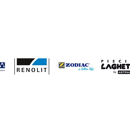
 piscina in legno lamellare; costo riparazione piatrelle piscina; costruire la piscina in campagna;costruzi
scina;i benefici dell'acqua calda in piscina; illuminazione in piscina manutenzione della piscina manutenzione p
gna; piscina in pannelli di cemento; piscina in vetroresina a sassari; piscina vetroresina a olbia; piscine; pis
piscina; pregi piscina in vetroresina; prezzo piscina fuoriterra ; prezzo piscina in legno fuoriterra; prezzo pi
rate ; riscaldamento dell'acqua di piscina ; ristrutturazione edilizia piscina; rivestimenti per piscine in pvc
 sentenza tar sardegna n. 241 del 27 marzo 2014 ; sentenza tar sardegna n. 278 del 8 aprile 2013 ; sentenza ta
atura acqua nella piscina ; tempo di costruzione di una piscina in vetroresina ;tenuta stagna piscina in vetrore