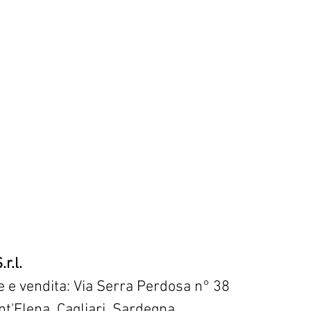
r.l.
ne e vendita: Via Serra Perdosa n° 38
t'Elena, Cagliari, Sardegna.