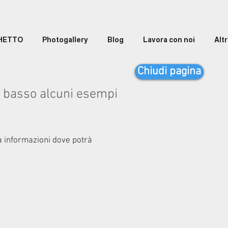
GHETTO
Photogallery
Blog
Lavora con noi
Altr
Chiudi pagina
in basso alcuni esempi
a informazioni dove potrà
i
Mod. Londra