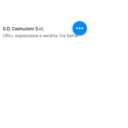
G.D. Costruzioni S.r.l.
Uffici, esposizione e vendita: Via Serra
Perdosa n° 38
09045 Quartu Sant'Elena, Cagliari,
Sardegna.
Tel
+39 070825278
WhatsApp
+39
3520057032
P. iva
03751690920
Mail:
info@denottipiscine.com
Pec:
denottipiscine@pec.it