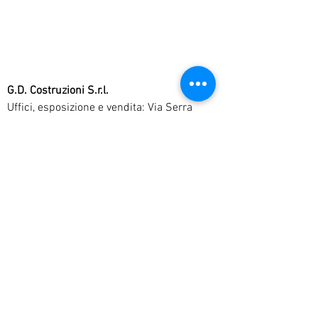
G.D. Costruzioni S.r.l.
Uffici, esposizione e vendita: Via Serra
Perdosa n° 38
09045 Quartu Sant'Elena, Cagliari,
Sardegna.
Tel
+39 070825278
WhatsApp
+39
3520057032
P. iva
03751690920
Mail:
info@denottipiscine.com
Pec:
denottipiscine@pec.it