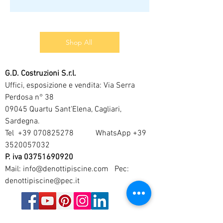
Shop All
G.D. Costruzioni S.r.l.
Uffici, esposizione e vendita: Via Serra
Perdosa n° 38
09045 Quartu Sant'Elena, Cagliari,
Sardegna.
Tel
+39 070825278
WhatsApp
+39
3520057032
P. iva
03751690920
Mail:
info@denottipiscine.com
Pec:
denottipiscine@pec.it