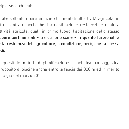
cipio secondo cui: 
tite
 soltanto opere edilizie strumentali all’attività agricola, in 
ro rientrare anche beni a destinazione residenziale qualora 
ività agricola, quali, in primo luogo, l’abitazione dello stesso 
opere pertinenziali - tra cui le piscine - in quanto funzionali a 
a residenza dell’agricoltore, a condizione, però, che la stessa 
ola
.
quesiti in materia di pianificazione urbanistica, paesaggistica 
oposito di piscine anche entro la fascia dei 300 m ed in merito 
ento già del marzo 2010