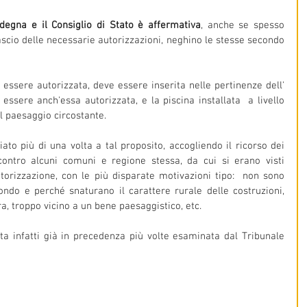
degna e il Consiglio di Stato è affermativa
, anche se spesso 
lascio delle necessarie autorizzazioni, neghino le stesse secondo 
r essere autorizzata, deve essere inserita nelle pertinenze dell' 
ssere anch'essa autorizzata, e la piscina installata  a livello 
l paesaggio circostante. 
to più di una volta a tal proposito, accogliendo il ricorso dei 
contro alcuni comuni e regione stessa, da cui si erano visti 
utorizzazione, con le più disparate motivazioni tipo:  non sono 
ondo e perché snaturano il carattere rurale delle costruzioni, 
a, troppo vicino a un bene paesaggistico, etc.
a infatti già in precedenza più volte esaminata dal Tribunale 