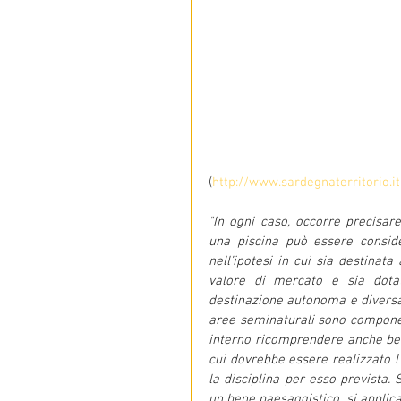
(
http://www.sardegnaterritorio
"In ogni caso, occorre precisar
una piscina può essere conside
nell’ipotesi in cui sia destinata
valore di mercato e sia dot
destinazione autonoma e diversa d
aree seminaturali sono component
interno ricomprendere anche beni
cui dovrebbe essere realizzato l’
la disciplina per esso prevista. S
un bene paesaggistico, si applica 