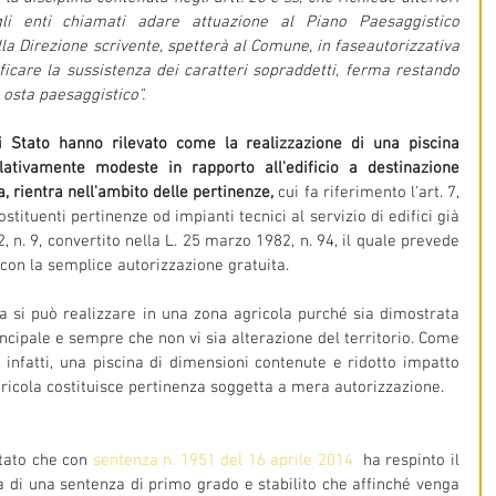
i enti chiamati adare attuazione al Piano Paesaggistico 
la Direzione scrivente, spetterà al Comune, in faseautorizzativa 
ificare la sussistenza dei caratteri sopraddetti, ferma restando 
a osta paesaggistico".
di Stato hanno rilevato come la realizzazione di una piscina 
lativamente modeste in rapporto all'edificio a destinazione 
a, rientra nell'ambito delle pertinenze,
 cui fa riferimento l'art. 7, 
tituenti pertinenze od impianti tecnici al servizio di edifici già 
2, n. 9, convertito nella L. 25 marzo 1982, n. 94, il quale prevede 
e con la semplice autorizzazione gratuita.
a si può realizzare in una zona agricola purché sia dimostrata 
incipale e sempre che non vi sia alterazione del territorio. Come 
 infatti, una piscina di dimensioni contenute e ridotto impatto 
gricola costituisce pertinenza soggetta a mera autorizzazione.
tato che con 
sentenza n. 1951 del 16 aprile 2014  
ha respinto il 
a di una sentenza di primo grado e stabilito che affinché venga 