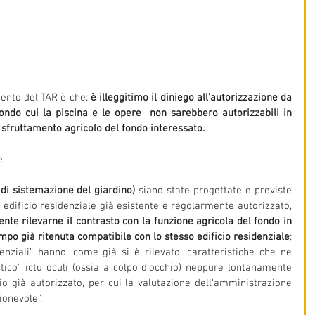
ento del TAR è che: 
è illeggitimo il diniego all'autorizzazione da 
ndo cui la piscina e le opere  non sarebbero autorizzabili in 
 sfruttamento agricolo del fondo interessato.
e:
 di sistemazione del giardino)
 siano state progettate e previste 
edificio residenziale già esistente e regolarmente autorizzato, 
te rilevarne il contrasto con la funzione agricola del fondo in 
mpo già ritenuta compatibile con lo stesso edificio residenziale
; 
nziali” hanno, come già si è rilevato, caratteristiche che ne 
ico” ictu oculi (ossia a colpo d'occhio) neppure lontanamente 
io già autorizzato, per cui la valutazione dell'amministrazione 
ionevole”.