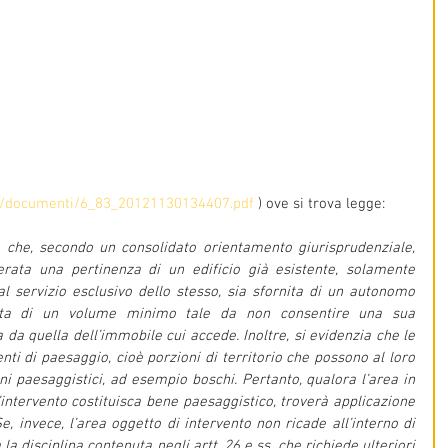
.it/documenti/6_83_20121130134407.pdf
 ) ove si trova legge:
e che, secondo un consolidato orientamento giurisprudenziale, 
rata una pertinenza di un edificio già esistente, solamente 
 al servizio esclusivo dello stesso, sia sfornita di un autonomo 
ata di un volume minimo tale da non consentire una sua 
a quella dell’immobile cui accede. Inoltre, si evidenzia che le 
i di paesaggio, cioè porzioni di territorio che possono al loro 
 paesaggistici, ad esempio boschi. Pertanto, qualora l’area in 
intervento costituisca bene paesaggistico, troverà applicazione 
e, invece, l’area oggetto di intervento non ricade all’interno di 
la disciplina contenuta negli artt. 26 e ss, che richiede ulteriori 