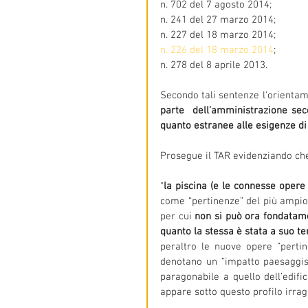
n. 702 del 7 agosto 2014;
n. 241 del 27 marzo 2014;
n. 227 del 18 marzo 2014;
n. 226 del 18 marzo 2014
;
n. 278 del 8 aprile 2013.
Secondo tali sentenze l'orientam
parte  dell’amministrazione seco
quanto estranee alle esigenze di
Prosegue il TAR evidenziando ch
“
la piscina (e le connesse opere
come “pertinenze” del più ampio 
per cui 
non si può ora fondatamen
quanto la stessa è stata a suo te
peraltro le nuove opere “pertine
denotano un “impatto paesaggist
paragonabile a quello dell’edific
appare sotto questo profilo irrag