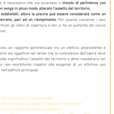
ia, è necessario che sia accertato il 
vincolo di pertinenza con 
on venga in alcun modo alterato l'assetto del territorio.
soddisfatti, allora la piscina può essere considerata come un 
 terreno, pari ad un riempimento.
 Per quanto concerne i vani 
ficati gli indici di copertura e non si ha un aumento del carico 
ssi.
sta un rapporto pertinenziale tra un edificio preesistente e 
orto sia oggettivo nel senso che la consistenza dell'opera deve 
do significativo l'assetto del territorio e deve inquadrarsi nei 
e non esorbitante rispetto alle esigenze di un effettivo uso 
nell'edificio principale.
a
#costruirelapiscinaincampagna
a
#sentenzatarsardegnan721del20settembre2016
el18marzo2014
#sentenzatarsardegna