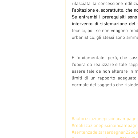
rilasciata la concessione ediliz
l'abitazione e, soprattutto, che n
Se entrambi i prerequisiti sono 
intervento di sistemazione del
tecnici, poi, se non vengono modi
urbanistico, gli stessi sono amme
È fondamentale, però, che sussi
l'opera da realizzare e tale rapp
essere tale da non alterare in mo
limiti di un rapporto adeguato 
normale del soggetto che risiede 
#autorizzazionepiscinacampagn
#realizzazionepiscinaincampagn
#sentenzadeltarsardegnan226d