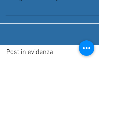
RIVESTIMENTO IN PIASTRELLE CERAMICHE
Le ceramiche permettono di creare notevoli
motivi geometrici o disegni stilizzati. Soluzioni
a...
Post in evidenza
Nessun post
pubblicato in questa
lingua
Quando verranno pubblicati i