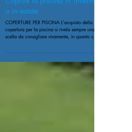
Coprire la piscina in inverno
o in estate
COPERTURE PER PISCINA L'acquisto della
copertura per la piscina si rivela sempre una
scelta da consigliare vivamente, in quanto se
ben fatta, porta a numerosi vantaggi. Poichè
sul mercato esistono numerosi modelli, fatti dei
materiali e tecniche le più disparate, occorre
un pò di attenzione a quello che si stà
comprando, che ovviamente deve essere facile
nell'uso e che duri alle varie intemperie. Fare
un acquisto sbagliato può ha come
conseguenza che avrete perso inutilment